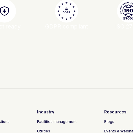
ct ready
GDPR compliant
ISO 27
Industry
Resources
stions
Facilities management
Blogs
Utilities
Events & Webina