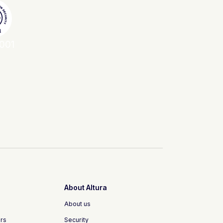
001
About Altura
About us
rs
Security