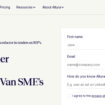
Pricing
Resources
About Altura
First name
cesfactor in tenders en RfP’s.
er
Email
How do you know Altura
 Van SME’s
I agree to the
privacy 