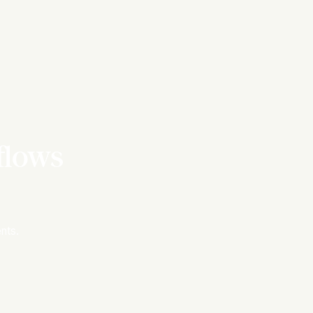
flows
nts.