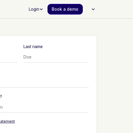
Login
Book a demo
Last name
?
statement