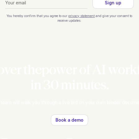
You hereby confirm that you agree to our
privacy statement
and give your consent to
receive updates.
over thepower of AI work
in 30 minutes.
 team will walk you through a live bid on your own tender docume
Book a demo