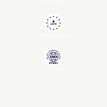
AI Act ready
GDPR compliant
ISO 27001