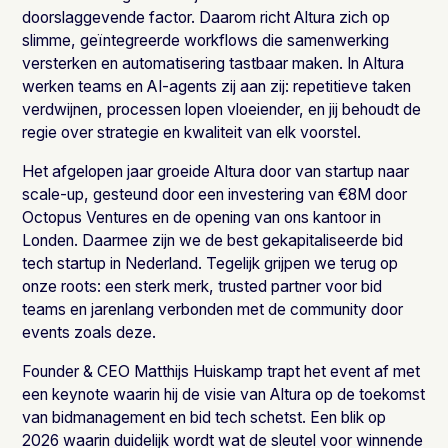
doorslaggevende factor. Daarom richt Altura zich op
slimme, geïntegreerde workflows die samenwerking
versterken en automatisering tastbaar maken. In Altura
werken teams en AI-agents zij aan zij: repetitieve taken
verdwijnen, processen lopen vloeiender, en jij behoudt de
regie over strategie en kwaliteit van elk voorstel.
Het afgelopen jaar groeide Altura door van startup naar
scale-up, gesteund door een investering van €8M door
Octopus Ventures en de opening van ons kantoor in
Londen. Daarmee zijn we de best gekapitaliseerde bid
tech startup in Nederland. Tegelijk grijpen we terug op
onze roots: een sterk merk, trusted partner voor bid
teams en jarenlang verbonden met de community door
events zoals deze.
Founder & CEO Matthijs Huiskamp trapt het event af met
een keynote waarin hij de visie van Altura op de toekomst
van bidmanagement en bid tech schetst. Een blik op
2026 waarin duidelijk wordt wat de sleutel voor winnende