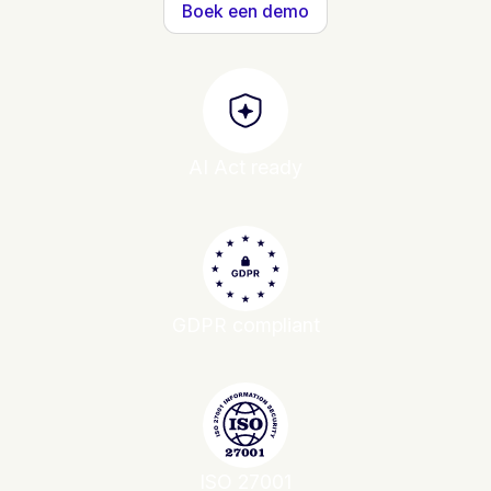
Boek een demo
AI Act ready
GDPR compliant
ISO 27001