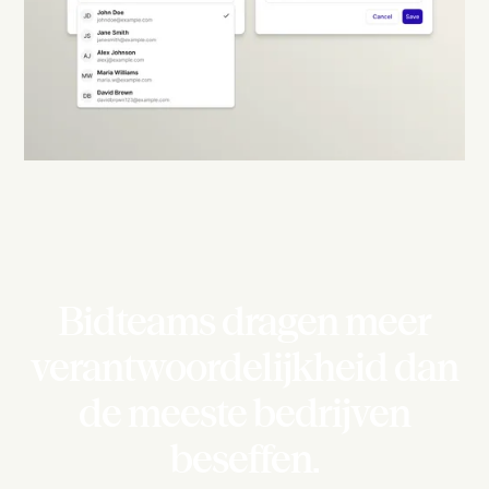
Bidteams dragen meer
verantwoordelijkheid dan
de meeste bedrijven
beseffen.