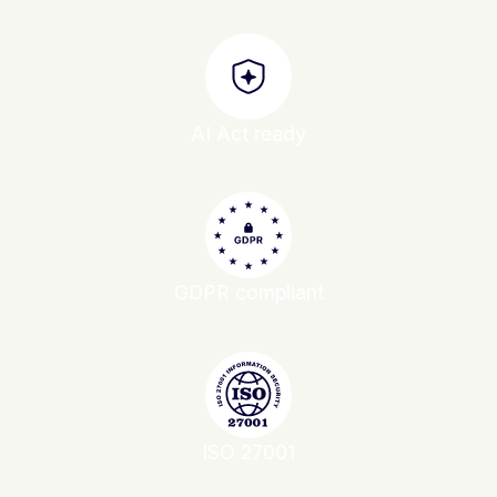
AI Act ready
GDPR compliant
ISO 27001