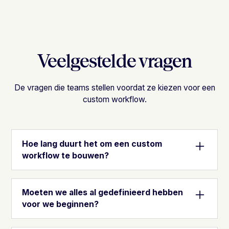
Veelgestelde vragen
De vragen die teams stellen voordat ze kiezen voor een
custom workflow.
Hoe lang duurt het om een custom
workflow te bouwen?
De meeste custom workflows gaan van eerste
scoping-call naar uitrol in vier tot acht weken. De
Moeten we alles al gedefinieerd hebben
doorlooptijd hangt af van hoe complex je proces is,
voor we beginnen?
hoeveel testdata beschikbaar is en hoeveel
stakeholders moeten goedkeuren. We geven een
Nee. Onderdeel van Discovery is om je te helpen