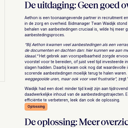
De uitdaging: Geen goed ov
Aethon is een toonaangevende partner in recruitment en
in de zorg en overheid. Bidmanager Twan Waidijk stond 
behalen van aanbestedingen cruciaal is, wilde hij meer gr
aanbestedingsproces.
“Bij Aethon kwamen veel aanbestedingen als een verrass
de documenten en dachten dan: hier kunnen we aan mee
ideaal.”
Het gebrek aan voorspelbaarheid zorgde ervoor
voorstel voor te bereiden, of juist veel tijd investeerde
slagen hadden. Daarbij kwam ook nog dat waardevolle in
scorende aanbestedingen moeilijk terug te halen waren
weggegooide uren, maar ook voor veel frustratie",
zegt 
Waidijk had een doel: minder tijd kwijt zijn aan tijdrove
daadwerkelijke inhoud van de aanbestedingstrajecten. Ee
efficiëntie te verbeteren, leek dan ook de oplossing.
Oplossing
De oplossing: Meer overzic