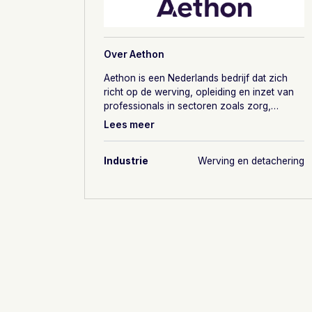
Over
Aethon
Aethon is een Nederlands bedrijf dat zich
richt op de werving, opleiding en inzet van
professionals in sectoren zoals zorg,
overheid en kinderopvang. Ze bieden
Lees meer
flexibele oplossingen en traineeships die
talent helpen groeien en maatschappelijke
Industrie
Werving en detachering
organisaties ondersteunen.