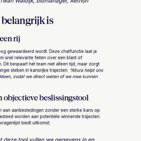
 Twan Waidijk, bidmanager, Aethon
 belangrijk is
een rij
og gewaardeerd wordt. Deze chatfunctie laat je
 snel relevante feiten over een klant of
 Dit bespaart het team niet alleen tijd, maar zorgt
gie steken in kansrijke trajecten.
“Altura helpt ons
oldoen, zodat we direct weten of we mee kunnen
n objectieve beslissingstool
m aan aanbestedingen zonder een sterke kans op
 besteed worden aan potentiële winnende trajecten.
ragenlijst biedt uitkomst.
 deze tool vullen we gegevens in en