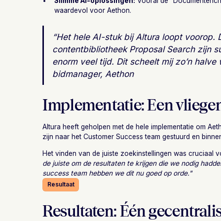
Slimme AI-oplossingen:
Vooral de “Documentencha
waardevol voor Aethon.
“Het hele AI-stuk bij Altura loopt vooro
contentbibliotheek Proposal Search zijn
enorm veel tijd. Dit scheelt mij zo’n halv
bidmanager, Aethon
Implementatie: Een vliegen
Altura heeft geholpen met de hele implementatie om Aeth
zijn naar het Customer Success team gestuurd en binnen
Het vinden van de juiste zoekinstellingen was cruciaal 
de juiste om de resultaten te krijgen die we nodig hadd
success team hebben we dit nu goed op orde."
Resultaat
Resultaten: Één gecentrali