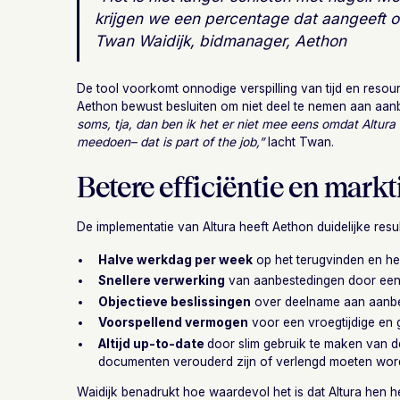
krijgen we een percentage dat aangeeft 
Twan Waidijk, bidmanager, Aethon
De tool voorkomt onnodige verspilling van tijd en resou
Aethon bewust besluiten om niet deel te nemen aan aanb
soms, tja, dan ben ik het er niet mee eens omdat Altura d
meedoen– dat is part of the job,”
lacht Twan.
Betere efficiëntie en markt
De implementatie van Altura heeft Aethon duidelijke resu
Halve werkdag per week
op het terugvinden en h
Snellere verwerking
van aanbestedingen door eenv
Objectieve beslissingen
over deelname aan aanbe
Voorspellend vermogen
voor een vroegtijdige en 
Altijd up-to-date
door slim gebruik te maken van d
documenten verouderd zijn of verlengd moeten wo
Waidijk benadrukt hoe waardevol het is dat Altura hen h