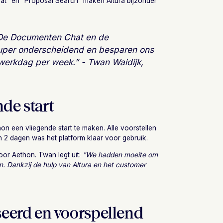
t” en “Proposal Search” maken Altura bijzonder
p. De Documenten Chat en de
 super onderscheidend en besparen ons
e werkdag per week.” - Twan Waidijk,
de start
on een vliegende start te maken. Alle voorstellen
 2 dagen was het platform klaar voor gebruik.
voor Aethon.
Twan legt uit:
"We hadden moeite om
en. Dankzij de hulp van Altura en het customer
seerd en voorspellend