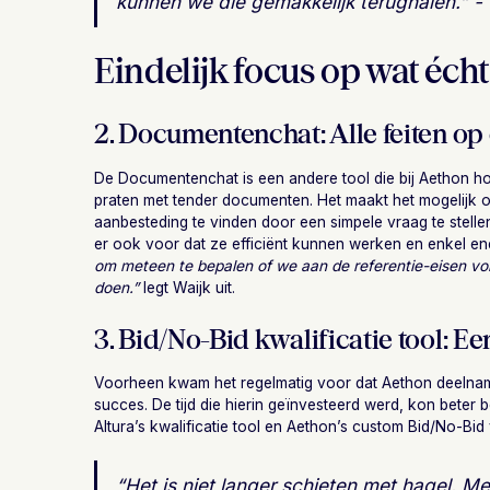
kunnen we die gemakkelijk terughalen.” -
Eindelijk focus op wat écht
2. Documentenchat: Alle feiten op 
De Documentenchat is een andere tool die bij Aethon ho
praten met tender documenten. Het maakt het mogelijk om
aanbesteding te vinden door een simpele vraag te stellen.
er ook voor dat ze efficiënt kunnen werken en enkel ener
om meteen te bepalen of we aan de referentie-eisen v
doen.”
legt Waijk uit.
3. Bid/No-Bid kwalificatie tool: Ee
Voorheen kwam het regelmatig voor dat Aethon deelna
succes. De tijd die hierin geïnvesteerd werd, kon beter
Altura’s kwalificatie tool en Aethon’s custom Bid/No-Bid v
“
Het is niet langer schieten met hagel.
Met