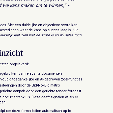
of we kans maken om te winnen,” -
rces. Met een duidelijke en objectieve score kan
estedingen waar de kans op succes laag is. “
En
uidelijk laat zien wat de score is en wil sales toch
inzicht
ltaten opgeleverd:
ergebruiken van relevante documenten
oudig toegankelijke en AI-gedreven zoekfuncties
stedingen door de Bid/No-Bid matrix
gerichte aanpak door een gerichte tender forecast
e documentenkluis. Deze geeft signalen af als er
rden
elpt om deze formaliteiten automatisch op te