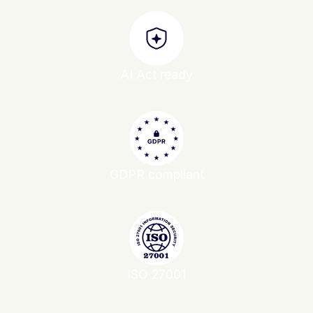
AI Act ready
GDPR compliant
ISO 27001