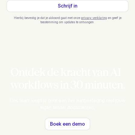
Hierbij bevestig je dat je akkoord gaat met onze
privacy verklaring
en geef je
toestemming om updates te ontvangen.
Ontdek de kracht van AI-
workflows in 30 minuten.
Ons team loopt je door een live aanbesteding met jouw
eigen tender documenten.
Boek een demo