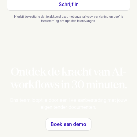
Hierbij bevestig je dat je akkoord gaat met onze
privacy verklaring
en geef je
toestemming om updates te ontvangen.
Ontdek de kracht van AI-
workflows in 30 minuten.
Ons team loopt je door een live aanbesteding met jouw
eigen tender documenten.
Boek een demo