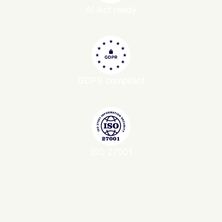
AI Act ready
GDPR compliant
ISO 27001